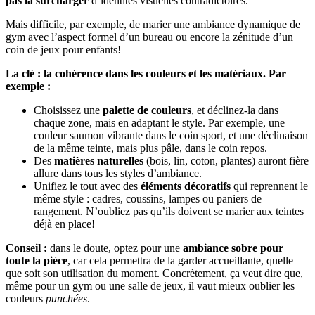
pas la surcharger
d’identités visuelles contradictoires.
Mais difficile, par exemple, de marier une ambiance dynamique de
gym avec l’aspect formel d’un bureau ou encore la zénitude d’un
coin de jeux pour enfants!
La clé : la cohérence dans les couleurs et les matériaux. Par
exemple :
Choisissez une
palette de couleurs
, et déclinez-la dans
chaque zone, mais en adaptant le style. Par exemple, une
couleur saumon vibrante dans le coin sport, et une déclinaison
de la même teinte, mais plus pâle, dans le coin repos.
Des
matières naturelles
(bois, lin, coton, plantes) auront fière
allure dans tous les styles d’ambiance.
Unifiez le tout avec des
éléments décoratifs
qui reprennent le
même style : cadres, coussins, lampes ou paniers de
rangement. N’oubliez pas qu’ils doivent se marier aux teintes
déjà en place!
Conseil :
dans le doute, optez pour une
ambiance sobre pour
toute la pièce
, car cela permettra de la garder accueillante, quelle
que soit son utilisation du moment. Concrètement, ça veut dire que,
même pour un gym ou une salle de jeux, il vaut mieux oublier les
couleurs
punchées
.