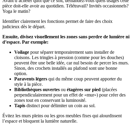
Avant d’acheter quoi que ce soit, demandez-vous quels usages cette
pièce doit-elle avoir au quotidien. Télétravail? Invités occasionnels?
Yoga le matin?
Identifier clairement les fonctions permet de faire des choix
judicieux dès le départ.
Ensuite, divisez visuellement les zones sans perdre de lumière ni
d’espace. Par exemple:
Voilage
pour séparer temporairement sans installer de
cloisons. Les tringles à pression (comme pour les douches)
peuvent être une belle idée, car nul besoin de percer les murs.
Sinon, des crochets installés au plafond sont une bonne
option.
Paravents légers
qui du même coup peuvent apporter du
style à la pièce.
Bibliothèques ouvertes
ou
étagères sur pied
(placées
perpendiculairement pour un effet de «mur») pour créer des
zones tout en conservant la luminosité.
Tapis
distinct pour délimiter un coin au sol.
Évitez les murs pleins ou les gros meubles fixes qui alourdissent
l’espace et bloquent la lumière naturelle.